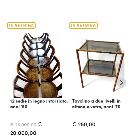
IN VETRINA
IN VETRINA
IN
12 sedie in legno intarsiato,
Tavolino a due livelli in
C
anni '80
ottone e vetro, anni '70
m
€
€ 250,00
€ 25.000,00
€
20.000,00