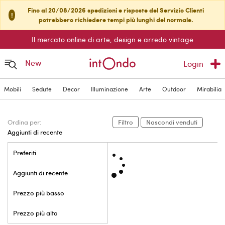
Fino al 20/08/2026 spedizioni e risposte del Servizio Clienti
!
potrebbero richiedere tempi più lunghi del normale.
Il mercato online di arte, design e arredo vintage
New
Login
Mobili
Sedute
Decor
Illuminazione
Arte
Outdoor
Mirabilia
Ordina per:
Filtro
Nascondi venduti
Aggiunti di recente
Preferiti
Aggiunti di recente
Prezzo più basso
In vetrina
Prezzo più alto