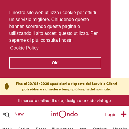
Il nostro sito web utilizza i cookie per offrirti
un servizio migliore. Chiudendo questo
banner, scorrendo questa pagina o
utilizzando il sito accetti questo utilizzo. Per
saperne di più, consulta i nostri
Cookie Policy
Ok!
Fino al 20/08/2026 spedizioni e risposte del Servizio Clienti
!
potrebbero richiedere tempi più lunghi del normale.
Il mercato online di arte, design e arredo vintage
New
Login
Mobili
Sedute
Decor
Illuminazione
Arte
Outdoor
Mirabilia