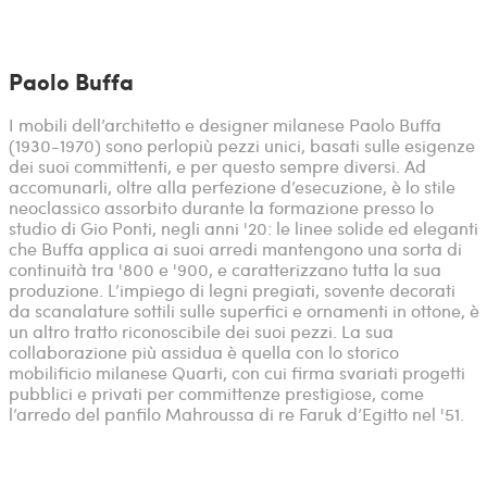
Paolo Buffa
I mobili dell’architetto e designer milanese Paolo Buffa
(1930-1970) sono perlopiù pezzi unici, basati sulle esigenze
dei suoi committenti, e per questo sempre diversi. Ad
accomunarli, oltre alla perfezione d’esecuzione, è lo stile
neoclassico assorbito durante la formazione presso lo
studio di Gio Ponti, negli anni '20: le linee solide ed eleganti
che Buffa applica ai suoi arredi mantengono una sorta di
continuità tra '800 e '900, e caratterizzano tutta la sua
produzione. L’impiego di legni pregiati, sovente decorati
da scanalature sottili sulle superfici e ornamenti in ottone, è
un altro tratto riconoscibile dei suoi pezzi. La sua
collaborazione più assidua è quella con lo storico
mobilificio milanese Quarti, con cui firma svariati progetti
pubblici e privati per committenze prestigiose, come
l’arredo del panfilo Mahroussa di re Faruk d’Egitto nel '51.