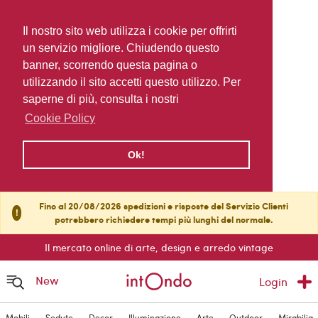
Il nostro sito web utilizza i cookie per offrirti
un servizio migliore. Chiudendo questo
banner, scorrendo questa pagina o
utilizzando il sito accetti questo utilizzo. Per
saperne di più, consulta i nostri
Cookie Policy
Ok!
Fino al 20/08/2026 spedizioni e risposte del Servizio Clienti
!
potrebbero richiedere tempi più lunghi del normale.
Il mercato online di arte, design e arredo vintage
New
Login
Mobili
Sedute
Decor
Illuminazione
Arte
Outdoor
Mirabilia