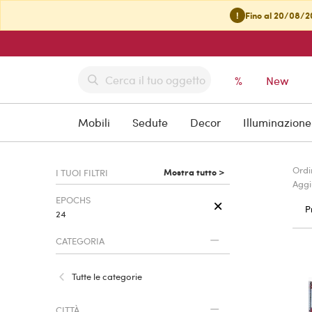
!
Fino al 20/08/20
%
New
Mobili
Sedute
Decor
Illuminazione
Ordi
Mostra tutto >
I TUOI FILTRI
Aggi
EPOCHS
P
24
CATEGORIA
Tutte le categorie
CITTÀ