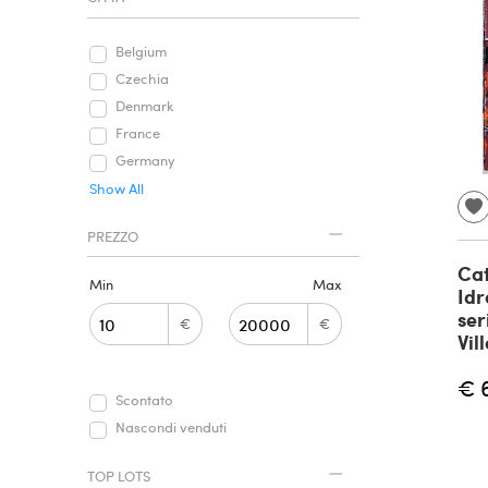
Belgium
Czechia
Denmark
France
Germany
Show All
PREZZO
Ca
Min
Max
Idr
ser
€
€
Vil
€ 
Scontato
Nascondi venduti
TOP LOTS