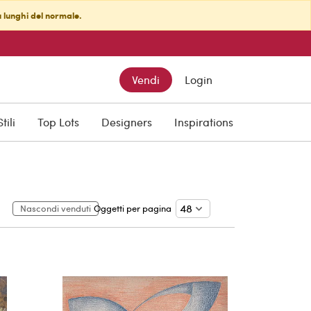
ù lunghi del normale.
Vendi
Login
Stili
Top Lots
Designers
Inspirations
Nascondi venduti
Oggetti per pagina