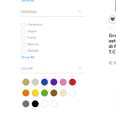
Show All
MATERIALI
Ceramica
Legno
Gra
Carta
ast
Marmo
di 
T.C
Metallo
Show All
€ 
COLORI