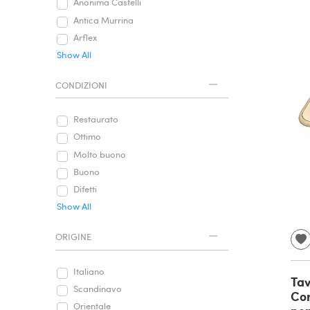
Anonima Castelli
Antica Murrina
Arflex
Show All
CONDIZIONI
Restaurato
Ottimo
Molto buono
Buono
Difetti
Show All
ORIGINE
Italiano
Tav
Scandinavo
Cor
Orientale