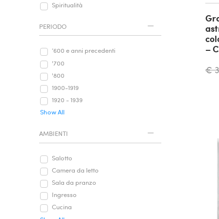
Spiritualità
Gra
ast
PERIODO
col
– C
‘600 e anni precedenti
'700
€ 
'800
1900-1919
1920 - 1939
Show All
AMBIENTI
Salotto
Camera da letto
Sala da pranzo
Ingresso
Cucina