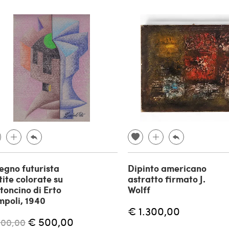
egno futurista
Dipinto americano
ite colorate su
astratto firmato J.
toncino di Erto
Wolff
poli, 1940
€ 1.300,00
€ 500,00
800,00