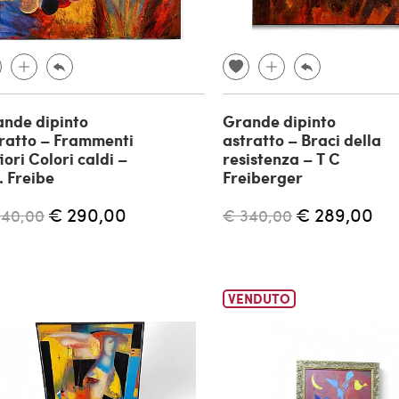
nde dipinto
Grande dipinto
ratto – Frammenti
astratto – Braci della
fiori Colori caldi –
resistenza – T C
. Freibe
Freiberger
€ 290,00
€ 289,00
340,00
€ 340,00
VENDUTO