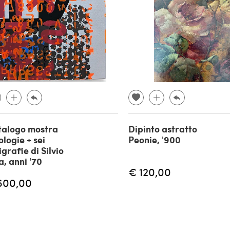
talogo mostra
Dipinto astratto
ologie + sei
Peonie, '900
igrafie di Silvio
la, anni '70
€ 120,00
600,00