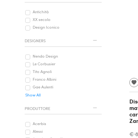
Antichità
XX secolo
Design Iconico
DESIGNERS
Nendo Design
Le Corbusier
Tito Agnoli
Franco Albini
Gae Aulenti
Show All
Dis
mat
PRODUTTORE
car
Zam
Acerbis
Alessi
€ 