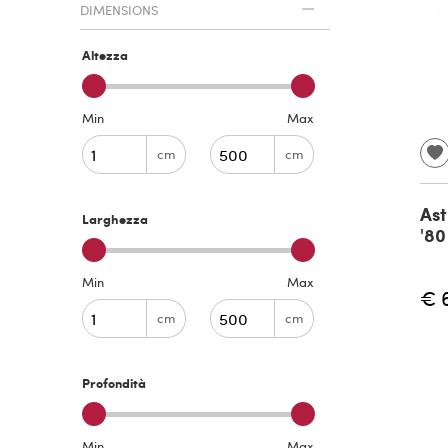
DIMENSIONS
Altezza
Min
Max
cm
cm
Ast
Larghezza
'80
Min
Max
€ 
cm
cm
Profondità
Min
Max