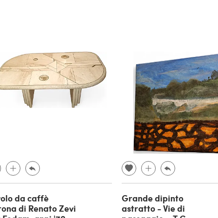
olo da caffè
Grande dipinto
ona di Renato Zevi
astratto - Vie di