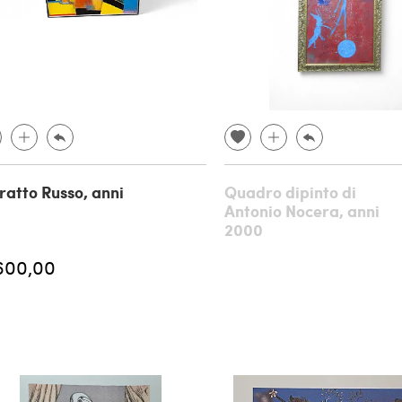
ratto Russo, anni
Quadro dipinto di
Antonio Nocera, anni
2000
600,00