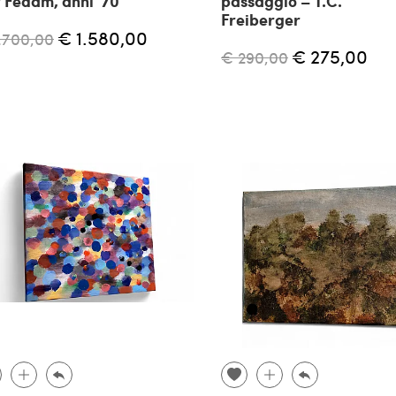
 Fedam, anni '70
passaggio – T.C.
Freiberger
€ 1.580,00
.700,00
€ 275,00
€ 290,00