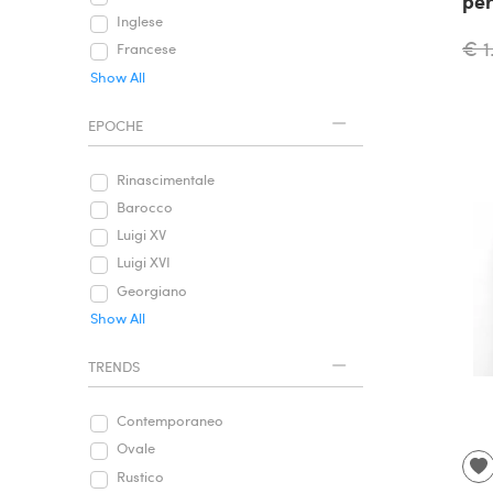
per
Inglese
€ 1
Francese
Show All
EPOCHE
Rinascimentale
Barocco
Luigi XV
Luigi XVI
Georgiano
Show All
TRENDS
Contemporaneo
Ovale
Rustico