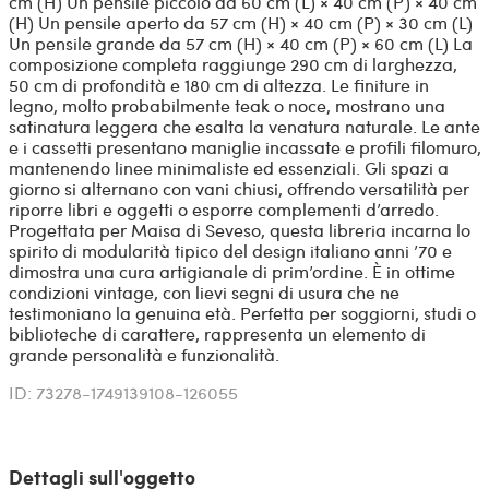
cm (H) Un pensile piccolo da 60 cm (L) × 40 cm (P) × 40 cm
(H) Un pensile aperto da 57 cm (H) × 40 cm (P) × 30 cm (L)
Un pensile grande da 57 cm (H) × 40 cm (P) × 60 cm (L) La
composizione completa raggiunge 290 cm di larghezza,
50 cm di profondità e 180 cm di altezza. Le finiture in
legno, molto probabilmente teak o noce, mostrano una
satinatura leggera che esalta la venatura naturale. Le ante
e i cassetti presentano maniglie incassate e profili filomuro,
mantenendo linee minimaliste ed essenziali. Gli spazi a
giorno si alternano con vani chiusi, offrendo versatilità per
riporre libri e oggetti o esporre complementi d’arredo.
Progettata per Maisa di Seveso, questa libreria incarna lo
spirito di modularità tipico del design italiano anni ’70 e
dimostra una cura artigianale di prim’ordine. È in ottime
condizioni vintage, con lievi segni di usura che ne
testimoniano la genuina età. Perfetta per soggiorni, studi o
biblioteche di carattere, rappresenta un elemento di
grande personalità e funzionalità.
ID: 73278-1749139108-126055
Dettagli sull'oggetto