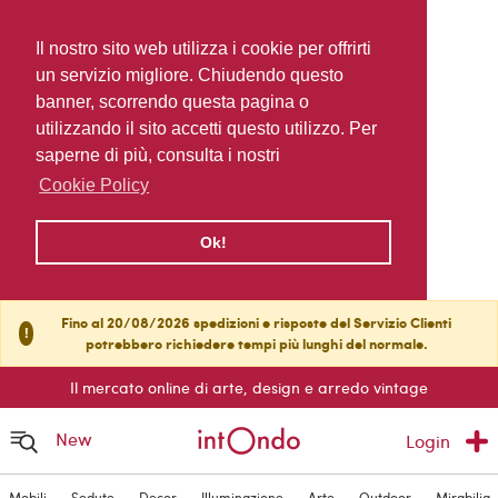
Il nostro sito web utilizza i cookie per offrirti
un servizio migliore. Chiudendo questo
banner, scorrendo questa pagina o
utilizzando il sito accetti questo utilizzo. Per
saperne di più, consulta i nostri
Cookie Policy
Ok!
Fino al 20/08/2026 spedizioni e risposte del Servizio Clienti
!
potrebbero richiedere tempi più lunghi del normale.
Il mercato online di arte, design e arredo vintage
New
Login
Mobili
Sedute
Decor
Illuminazione
Arte
Outdoor
Mirabilia