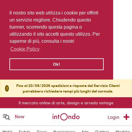
Il nostro sito web utilizza i cookie per offrirti
un servizio migliore. Chiudendo questo
banner, scorrendo questa pagina o
utilizzando il sito accetti questo utilizzo. Per
saperne di più, consulta i nostri
Cookie Policy
Ok!
Fino al 20/08/2026 spedizioni e risposte del Servizio Clienti
!
potrebbero richiedere tempi più lunghi del normale.
Il mercato online di arte, design e arredo vintage
New
Login
Mobili
Sedute
Decor
Illuminazione
Arte
Outdoor
Mirabilia