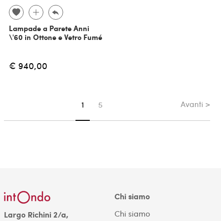
Lampade a Parete Anni
\'60 in Ottone e Vetro Fumé
€ 940,00
Avanti >
Sei su pagina
1
5
Chi siamo
Chi siamo
Largo Richini 2/a,