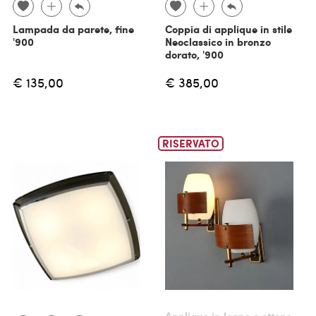
Lampada da parete, fine
Coppia di applique in stile
'900
Neoclassico in bronzo
dorato, '900
€ 135,00
€ 385,00
RISERVATO