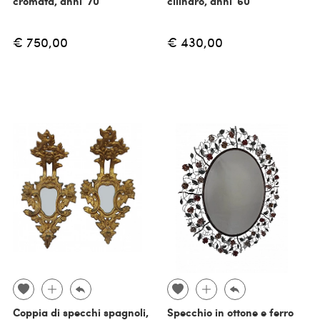
cromata, anni '70
cilindro, anni '60
€ 750,00
€ 430,00
Coppia di specchi spagnoli,
Specchio in ottone e ferro