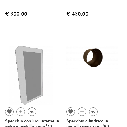
€ 300,00
€ 430,00
Specchio con luci interne in
Specchio cilindrico in
vetro e metallo, anni '70
metallo nero, anni '60