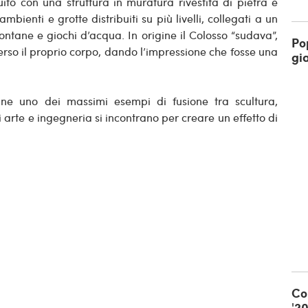
uito con una struttura in muratura rivestita di pietra e
bienti e grotte distribuiti su più livelli, collegati a un
ontane e giochi d’acqua. In origine il Colosso “sudava”,
Po
erso il proprio corpo, dando l’impressione che fosse una
gi
ane uno dei massimi esempi di fusione tra scultura,
 arte e ingegneria si incontrano per creare un effetto di
Cop
'2