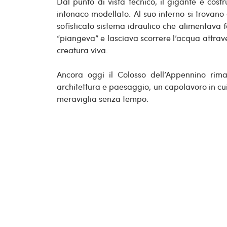
Dal punto di vista tecnico, il gigante è costr
intonaco modellato. Al suo interno si trovano am
sofisticato sistema idraulico che alimentava f
“piangeva” e lasciava scorrere l’acqua attrav
creatura viva.
Ancora oggi il Colosso dell’Appennino rim
architettura e paesaggio, un capolavoro in cui
meraviglia senza tempo.