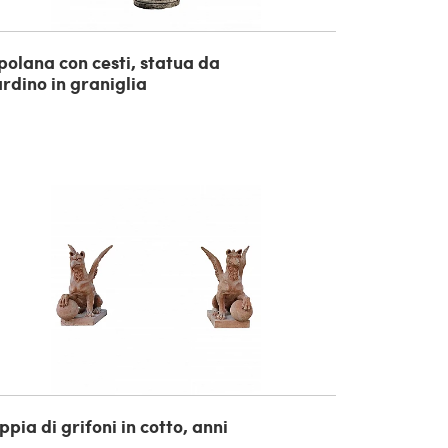
polana con cesti, statua da
ardino in graniglia
pia di grifoni in cotto, anni
0