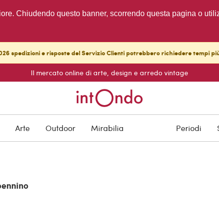
migliore. Chiudendo questo banner, scorrendo questa pagina o utili
26 spedizioni e risposte del Servizio Clienti potrebbero richiedere tempi pi
Il mercato online di arte, design e arredo vintage
Arte
Outdoor
Mirabilia
Periodi
ppennino