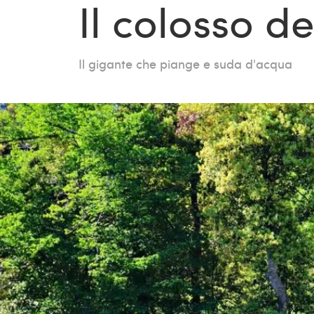
Il colosso d
Il gigante che piange e suda d'acqua