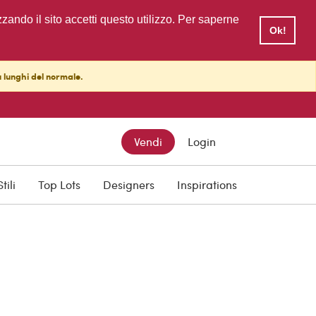
zzando il sito accetti questo utilizzo. Per saperne
Ok!
ù lunghi del normale.
Vendi
Login
Stili
Top Lots
Designers
Inspirations