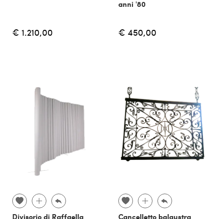
anni '80
€ 1.210,00
€ 450,00
Divisorio di Raffaella
Cancelletto balaustra