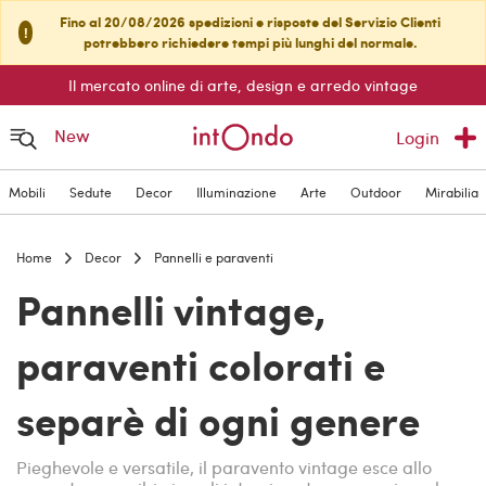
Fino al 20/08/2026 spedizioni e risposte del Servizio Clienti
!
potrebbero richiedere tempi più lunghi del normale.
Il mercato online di arte, design e arredo vintage
New
Login
Mobili
Sedute
Decor
Illuminazione
Arte
Outdoor
Mirabilia
Home
Decor
Pannelli e paraventi
Pannelli vintage,
paraventi colorati e
separè di ogni genere
Pieghevole e versatile, il paravento vintage esce allo