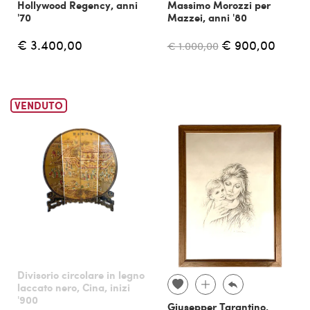
Hollywood Regency, anni
Massimo Morozzi per
'70
Mazzei, anni '80
€ 3.400,00
€ 900,00
€ 1.000,00
VENDUTO
Divisorio circolare in legno
laccato nero, Cina, inizi
'900
Giusepper Tarantino,