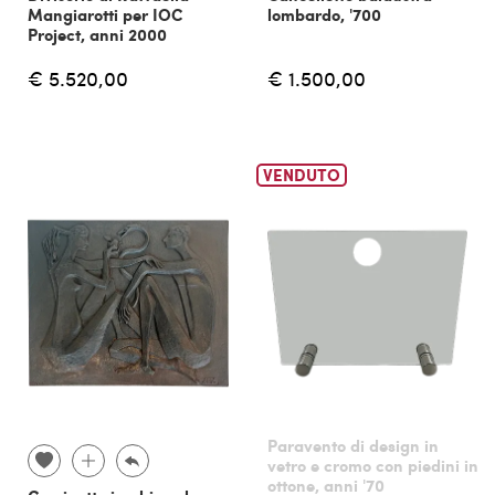
Mangiarotti per IOC
lombardo, '700
Project, anni 2000
€ 5.520,00
€ 1.500,00
VENDUTO
Paravento di design in
vetro e cromo con piedini in
ottone, anni '70