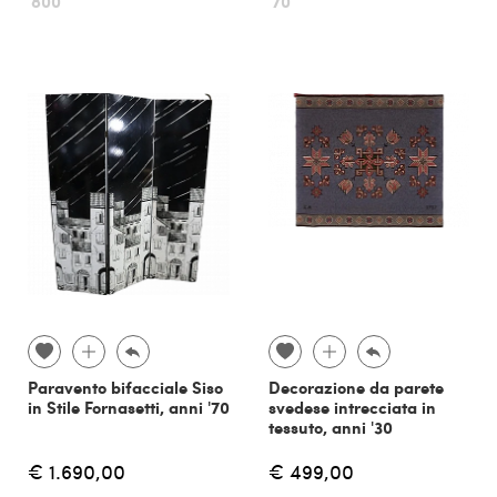
'800
'70
Paravento bifacciale Siso
Decorazione da parete
in Stile Fornasetti, anni '70
svedese intrecciata in
tessuto, anni '30
€ 1.690,00
€ 499,00