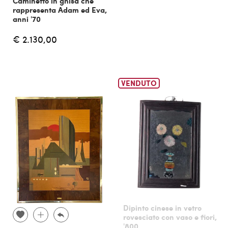
Caminetto in ghisa che
rappresenta Adam ed Eva,
anni '70
€ 2.130,00
VENDUTO
Dipinto cinese in vetro
rovesciato con vaso e fiori,
'800