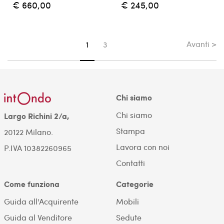
€ 660,00
€ 245,00
Avanti >
Sei su pagina
1
3
Chi siamo
Chi siamo
Largo Richini 2/a,
Stampa
20122 Milano.
Lavora con noi
P.IVA 10382260965
Contatti
Come funziona
Categorie
Guida all'Acquirente
Mobili
Guida al Venditore
Sedute