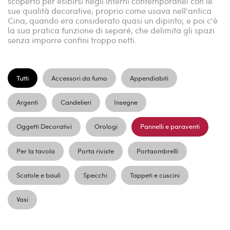
scoperto per esibirsi negli interni contemporanei con le
sue qualità decorative, proprio come usava nell'antica
Cina, quando era considerato quasi un dipinto; e poi c'è
la sua pratica funzione di separé, che delimita gli spazi
senza imporre confini troppo netti.
Tutti
Accessori da fumo
Appendiabiti
Argenti
Candelieri
Insegne
Oggetti Decorativi
Orologi
Pannelli e paraventi
Per la tavola
Porta riviste
Portaombrelli
Scatole e bauli
Specchi
Tappeti e cuscini
Vasi