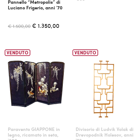
Pannello “Metropolis” di
Luciano Frigerio, anni '70
€ 1.350,00
€ 1.500,00
VENDUTO
VENDUTO
Paravento GIAPPONE in
Divisorio di Ludvik Volak di
legno, ricamato in seta,
Drevopodnik Holesov, anni