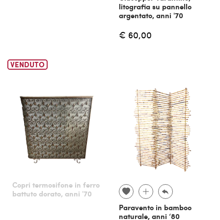
litografia su pannello
argentato, anni '70
€ 60,00
VENDUTO
Copri termosifone in ferro
battuto dorato, anni '70
Paravento in bamboo
naturale, anni ‘80