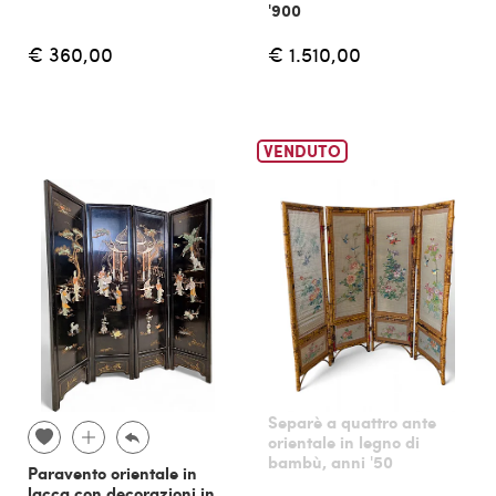
'900
€ 360,00
€ 1.510,00
VENDUTO
Separè a quattro ante
orientale in legno di
bambù, anni '50
Paravento orientale in
lacca con decorazioni in