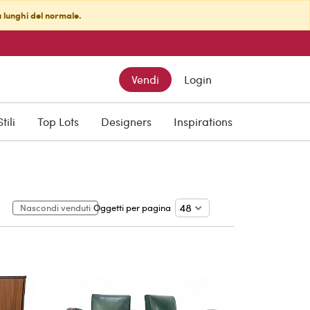
ù lunghi del normale.
Vendi
Login
Stili
Top Lots
Designers
Inspirations
Nascondi venduti
Oggetti per pagina