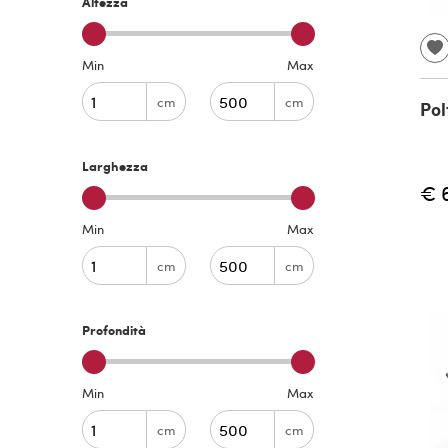
Altezza
Min
Max
cm
cm
Pol
Larghezza
€ 
Min
Max
cm
cm
Profondità
Min
Max
cm
cm