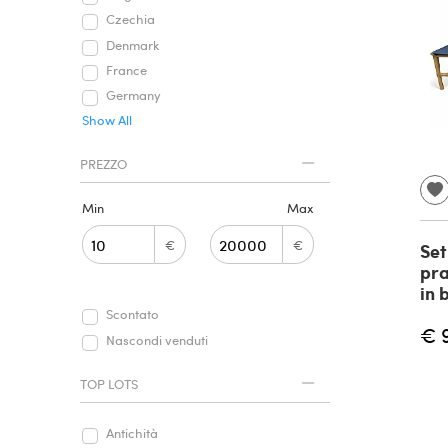
Czechia
Denmark
France
Germany
Show All
PREZZO
Min
Max
€
€
Set
pra
in 
Scontato
€ 
Nascondi venduti
TOP LOTS
Antichità