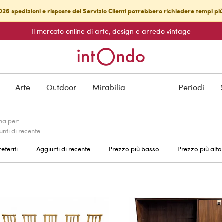
26 spedizioni e risposte del Servizio Clienti potrebbero richiedere tempi pi
Il mercato online di arte, design e arredo vintage
Arte
Outdoor
Mirabilia
Periodi
na per:
unti di recente
referiti
Aggiunti di recente
Prezzo più basso
Prezzo più alto