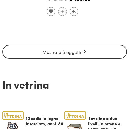
Mostra più oggetti
In vetrina
IN
IN
VETRINA
VETRINA
12 sedie in legno
Tavolino a due
intarsiato, anni '80
livelli in ottone e
vetro, anni '70