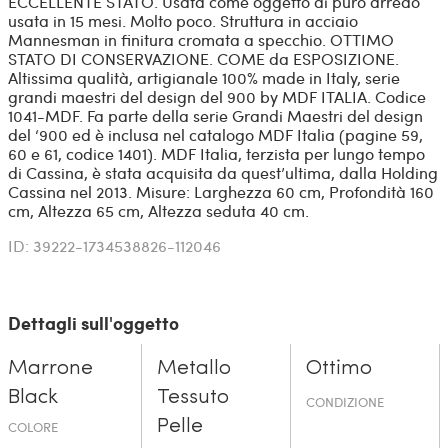
ECCELLENTE STATO. Usata come oggetto di puro arredo
usata in 15 mesi. Molto poco. Struttura in acciaio
Mannesman in finitura cromata a specchio. OTTIMO
STATO DI CONSERVAZIONE. COME da ESPOSIZIONE.
Altissima qualità, artigianale 100% made in Italy, serie
grandi maestri del design del 900 by MDF ITALIA. Codice
1041-MDF. Fa parte della serie Grandi Maestri del design
del ‘900 ed è inclusa nel catalogo MDF Italia (pagine 59,
60 e 61, codice 1401). MDF Italia, terzista per lungo tempo
di Cassina, è stata acquisita da quest’ultima, dalla Holding
Cassina nel 2013. Misure: Larghezza 60 cm, Profondità 160
cm, Altezza 65 cm, Altezza seduta 40 cm.
ID: 39222-1734538826-112046
Dettagli sull'oggetto
Marrone
Metallo
Ottimo
Black
Tessuto
CONDIZIONE
Pelle
COLORE