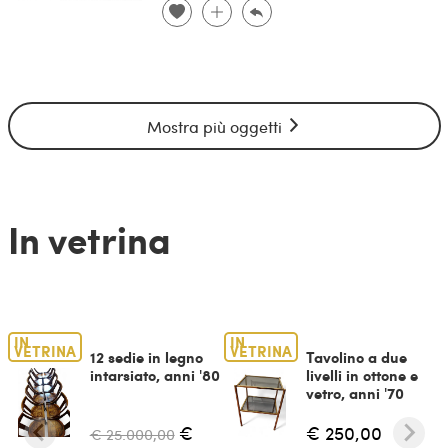
Mostra più oggetti
In vetrina
IN
IN
VETRINA
VETRINA
12 sedie in legno
Tavolino a due
intarsiato, anni '80
livelli in ottone e
vetro, anni '70
€
€ 250,00
€ 25.000,00