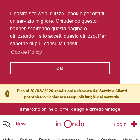
Il nostro sito web utilizza i cookie per offrirti
un servizio migliore. Chiudendo questo
banner, scorrendo questa pagina o
utilizzando il sito accetti questo utilizzo. Per
saperne di più, consulta i nostri
Cookie Policy
Ok!
Fino al 20/08/2026 spedizioni e risposte del Servizio Clienti
!
potrebbero richiedere tempi più lunghi del normale.
Il mercato online di arte, design e arredo vintage
New
Login
Mobili
Sedute
Decor
Illuminazione
Arte
Outdoor
Mirabilia