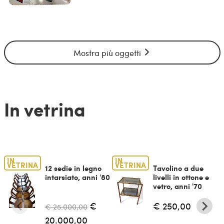
Mostra più oggetti
In vetrina
IN
IN
VETRINA
VETRINA
12 sedie in legno
Tavolino a due
intarsiato, anni '80
livelli in ottone e
vetro, anni '70
€
€ 250,00
€ 25.000,00
20.000,00