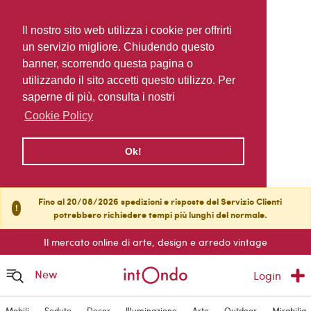
Il nostro sito web utilizza i cookie per offrirti
un servizio migliore. Chiudendo questo
banner, scorrendo questa pagina o
utilizzando il sito accetti questo utilizzo. Per
saperne di più, consulta i nostri
Cookie Policy
Ok!
Fino al 20/08/2026 spedizioni e risposte del Servizio Clienti
!
potrebbero richiedere tempi più lunghi del normale.
Il mercato online di arte, design e arredo vintage
New
Login
Mobili
Sedute
Decor
Illuminazione
Arte
Outdoor
Mirabilia