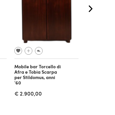
Mobile bar Torcello di
Carrello in m
Afra e Tobia Scarpa
laccato Casa
per Stildomus, anni
Frezza, anni 
'60
€ 540,00
€ 2.900,00