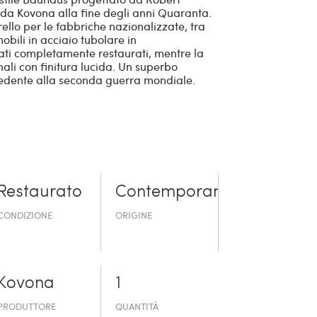
 da Kovona alla fine degli anni Quaranta.
llo per le fabbriche nazionalizzate, tra
mobili in acciaio tubolare in
ati completamente restaurati, mentre la
nali con finitura lucida. Un superbo
edente alla seconda guerra mondiale.
Restaurato
Contemporaneo
CONDIZIONE
ORIGINE
Kovona
1
PRODUTTORE
QUANTITÀ