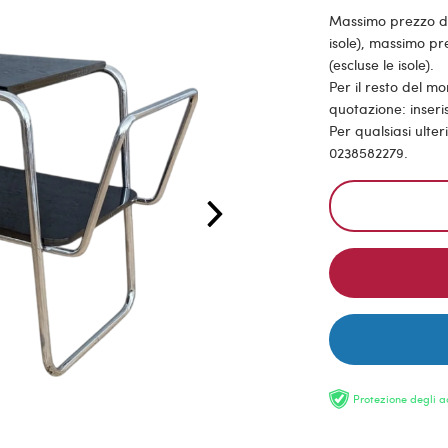
Massimo prezzo di
isole), massimo pr
(escluse le isole).
Per il resto del m
quotazione: inseris
Per qualsiasi ulte
0238582279.
Protezione degli a