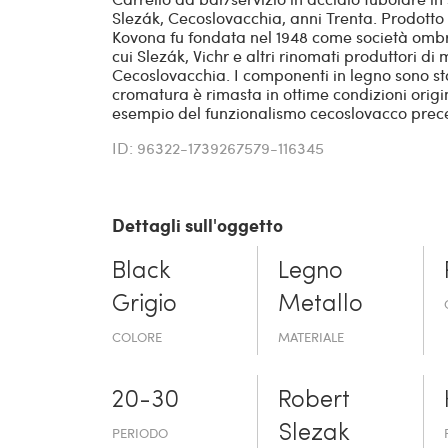
Slezák, Cecoslovacchia, anni Trenta. Prodotto
Kovona fu fondata nel 1948 come società ombre
cui Slezák, Vichr e altri rinomati produttori di 
Cecoslovacchia. I componenti in legno sono st
cromatura è rimasta in ottime condizioni origi
esempio del funzionalismo cecoslovacco prec
ID: 96322-1739267579-116345
Dettagli sull'oggetto
Black
Legno
Grigio
Metallo
COLORE
MATERIALE
20-30
Robert
Slezak
PERIODO