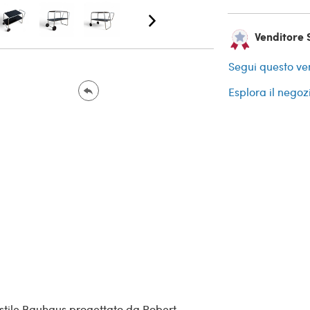
Venditore 
Segui questo ve
Esplora il negoz
n stile Bauhaus progettato da Robert