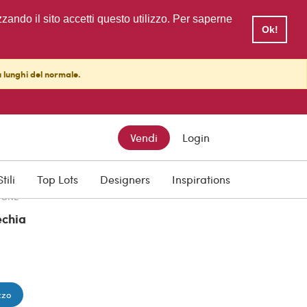
zzando il sito accetti questo utilizzo. Per saperne
Ok!
ù lunghi del normale.
TTO
Vendi
Login
Stili
Top Lots
Designers
Inspirations
IONE
chia
zzo