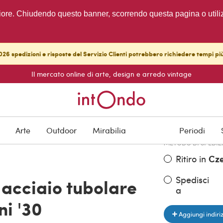
migliore. Chiudendo questo banner, scorrendo questa pagina o utili
26 spedizioni e risposte del Servizio Clienti potrebbero richiedere tempi pi
Il mercato online di arte, design e arredo vintage
PREZZO DELL'OGGE
€ 1.200,00
Arte
Outdoor
Mirabilia
Periodi
METODO DI SPEDIZ
Ritiro in
Cze
Spedisci
 acciaio tubolare
a
ni '30
Aggiungi indiri