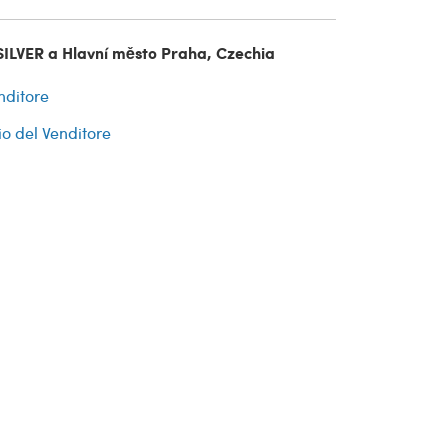
SILVER a Hlavní město Praha, Czechia
nditore
io del Venditore