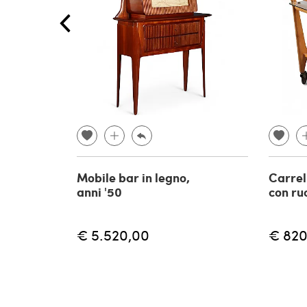
Mobile bar in legno,
Carrell
anni '50
con ru
€ 5.520,00
€ 820