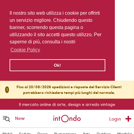
Il nostro sito web utilizza i cookie per offrirti
un servizio migliore. Chiudendo questo
banner, scorrendo questa pagina o
utilizzando il sito accetti questo utilizzo. Per
saperne di più, consulta i nostri
Cookie Policy
Ok!
Fino al 20/08/2026 spedizioni e risposte del Servizio Clienti
!
potrebbero richiedere tempi più lunghi del normale.
Il mercato online di arte, design e arredo vintage
New
Login
Mobili
Sedute
Decor
Illuminazione
Arte
Outdoor
Mirabilia