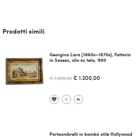
Prodotti simili
Georgina Lara (1860s–1870s), Fattoria
in Sassex, olio su tela, '800
€ 1.200,00
€ 1.300,00
Portaombrelli in bambù stile Hollywood