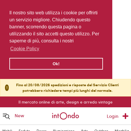
Il nostro sito web utilizza i cookie per offrirti
un servizio migliore. Chiudendo questo
banner, scorrendo questa pagina o
utilizzando il sito accetti questo utilizzo. Per
saperne di più, consulta i nostri
Cookie Policy
Ok!
Fino al 20/08/2026 spedizioni e risposte del Servizio Clienti
!
potrebbero richiedere tempi più lunghi del normale.
Il mercato online di arte, design e arredo vintage
New
Login
Mobili
Sedute
Decor
Illuminazione
Arte
Outdoor
Mirabilia