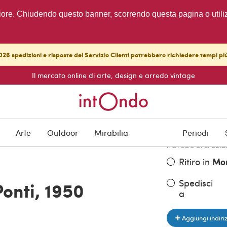
migliore. Chiudendo questo banner, scorrendo questa pagina o utili
26 spedizioni e risposte del Servizio Clienti potrebbero richiedere tempi pi
Il mercato online di arte, design e arredo vintage
PREZZO DELL'OGGE
€ 1.500,00
Arte
Outdoor
Mirabilia
Periodi
METODO DI SPEDIZ
Ritiro in
Mo
Spedisci
Ponti, 1950
a
Aggiungi indiri