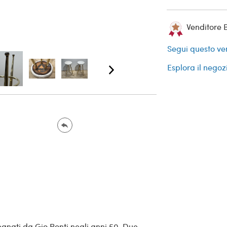
Venditore 
Segui questo ve
Esplora il negoz
egnati da Gio Ponti negli anni 50. Due