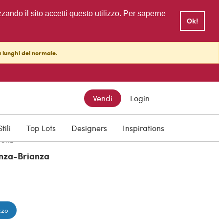
zzando il sito accetti questo utilizzo. Per saperne
Ok!
ù lunghi del normale.
TTO
PREZZO SCONTATO
Vendi
Login
€ 1.400,00
Stili
Top Lots
Designers
Inspirations
IONE
nza-Brianza
zzo