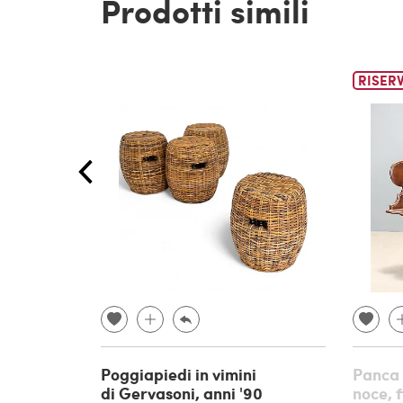
Prodotti simili
RISER
Poggiapiedi in vimini
Panca 
di Gervasoni, anni '90
noce, 