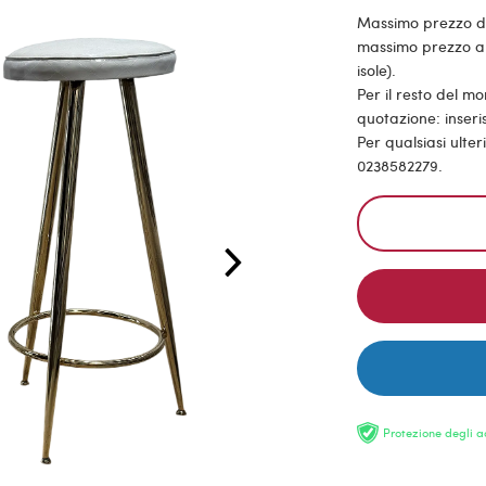
Massimo prezzo di s
massimo prezzo all
isole).
Per il resto del m
quotazione: inseris
Per qualsiasi ulte
0238582279.
Protezione degli a