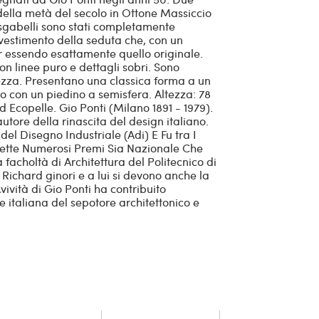
 della metà del secolo in Ottone Massiccio
i sgabelli sono stati completamente
rivestimento della seduta che, con un
ur essendo esattamente quello originale.
n linee puro e dettagli sobri. Sono
zza. Presentano una classica forma a un
 con un piedino a semisfera. Altezza: 78
 Ecopelle. Gio Ponti (Milano 1891 - 1979).
autore della rinascita del design italiano.
 del Disegno Industriale (Adi) E Fu tra I
vette Numerosi Premi Sia Nazionale Che
 facholtà di Architettura del Politecnico di
i Richard ginori e a lui si devono anche la
vività di Gio Ponti ha contribuito
italiana del sepotore architettonico e