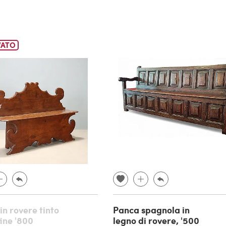
VATO
in rovere tinto
Panca spagnola in
fine '800
legno di rovere, '500