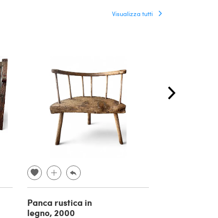
Visualizza tutti
Panca rustica in
Coppia di sga
legno, 2000
Mid-Century