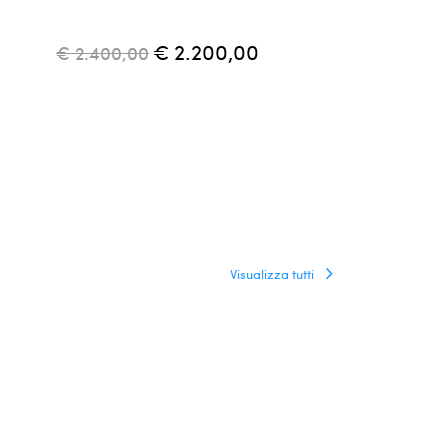
attribuiti a T
anni '50
€ 2.200,00
€ 2.400,00
€ 1.700,00
Visualizza tutti