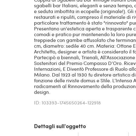
sgabelli bar Italiani, eleganti e senza tempo,
e seduta imbottita in ecopelle (originale!). Gl
restaurati e ripuliti, compreso il materiale di 
particolare trattamento è stato "rinnovato" p
Presentano un'estetica aperta e trasparente co
comodi e pratico pur mantenendo la loro pure
treppiede con gambe affusolato che terminano
cm, diametro: sedile 40 cm. Materia: Ottone Ed
Architetto, designer e artista è considerato il f
Partecipò a biennali, Trienali, All’Associazione
Sostenitori del Premio Compasso D’Oro. Rice
Internazioni, E Diventò Professore di Ruolo alla
Milano. Dal 1923 al 1930 fu diretore artistico d
fonzione delle riviste domus e Stile. L’Intensa A
radicamenti al Rinnovamento della produzione 
design.
ID: 103393-1745650264-122918
Dettagli sull'oggetto