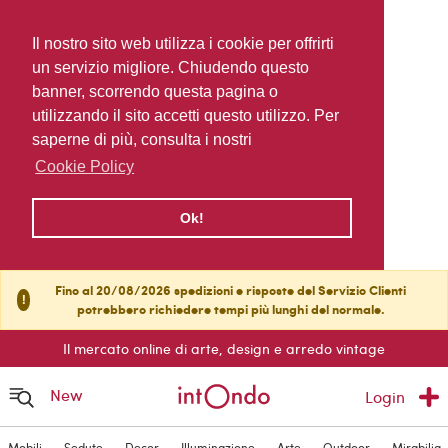
Il nostro sito web utilizza i cookie per offrirti
un servizio migliore. Chiudendo questo
banner, scorrendo questa pagina o
utilizzando il sito accetti questo utilizzo. Per
saperne di più, consulta i nostri
Cookie Policy
Ok!
Fino al 20/08/2026 spedizioni e risposte del Servizio Clienti
!
potrebbero richiedere tempi più lunghi del normale.
Il mercato online di arte, design e arredo vintage
New
Login
Mobili
Sedute
Decor
Illuminazione
Arte
Outdoor
Mirabilia