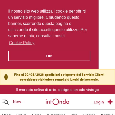
Il nostro sito web utilizza i cookie per offrirti
un servizio migliore. Chiudendo questo
banner, scorrendo questa pagina o
utilizzando il sito accetti questo utilizzo. Per
saperne di più, consulta i nostri
Cookie Policy
Ok!
Fino al 20/08/2026 spedizioni e risposte del Servizio Clienti
!
potrebbero richiedere tempi più lunghi del normale.
Il mercato online di arte, design e arredo vintage
New
Login
Mobili
Sedute
Decor
Illuminazione
Arte
Outdoor
Mirabilia