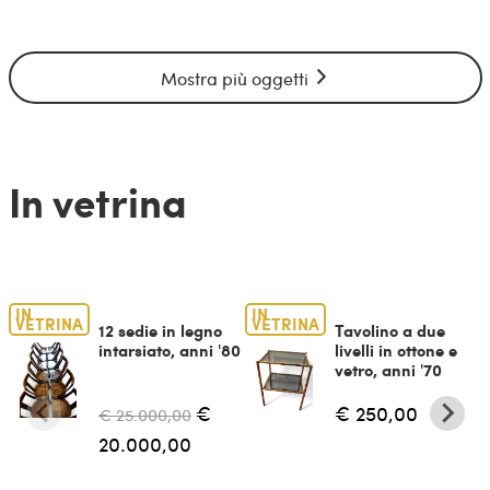
Mostra più oggetti
In vetrina
IN
IN
VETRINA
VETRINA
12 sedie in legno
Tavolino a due
intarsiato, anni '80
livelli in ottone e
vetro, anni '70
€
€ 250,00
€ 25.000,00
20.000,00