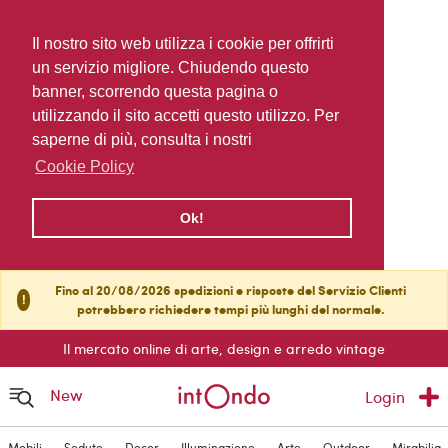
Il nostro sito web utilizza i cookie per offrirti
un servizio migliore. Chiudendo questo
banner, scorrendo questa pagina o
utilizzando il sito accetti questo utilizzo. Per
saperne di più, consulta i nostri
Cookie Policy
Ok!
Fino al 20/08/2026 spedizioni e risposte del Servizio Clienti
!
potrebbero richiedere tempi più lunghi del normale.
Il mercato online di arte, design e arredo vintage
New
Login
Mobili
Sedute
Decor
Illuminazione
Arte
Outdoor
Mirabilia