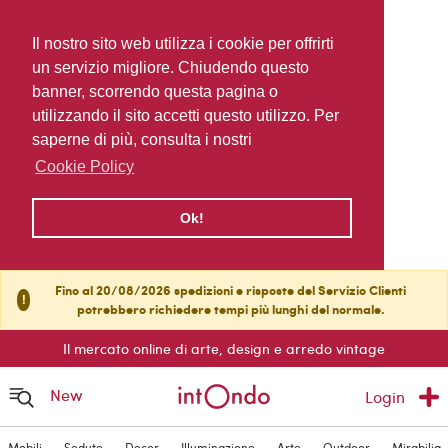
Il nostro sito web utilizza i cookie per offrirti
un servizio migliore. Chiudendo questo
banner, scorrendo questa pagina o
utilizzando il sito accetti questo utilizzo. Per
saperne di più, consulta i nostri
Cookie Policy
Ok!
Fino al 20/08/2026 spedizioni e risposte del Servizio Clienti
!
potrebbero richiedere tempi più lunghi del normale.
Il mercato online di arte, design e arredo vintage
New
Login
Mobili
Sedute
Decor
Illuminazione
Arte
Outdoor
Mirabilia