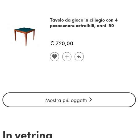
Tavolo da gioco in ciliegio con 4
posacenere estraibili, anni '80
€ 720,00
Mostra più oggetti
In vetrina