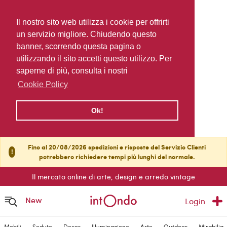
Il nostro sito web utilizza i cookie per offrirti
un servizio migliore. Chiudendo questo
banner, scorrendo questa pagina o
utilizzando il sito accetti questo utilizzo. Per
saperne di più, consulta i nostri
Cookie Policy
Ok!
Fino al 20/08/2026 spedizioni e risposte del Servizio Clienti
!
potrebbero richiedere tempi più lunghi del normale.
Il mercato online di arte, design e arredo vintage
New
Login
Mobili
Sedute
Decor
Illuminazione
Arte
Outdoor
Mirabilia