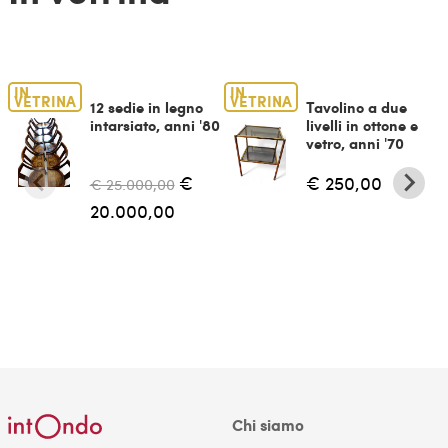
IN
IN
VETRINA
VETRINA
12 sedie in legno
Tavolino a due
intarsiato, anni '80
livelli in ottone e
vetro, anni '70
€
€ 250,00
€ 25.000,00
20.000,00
Chi siamo