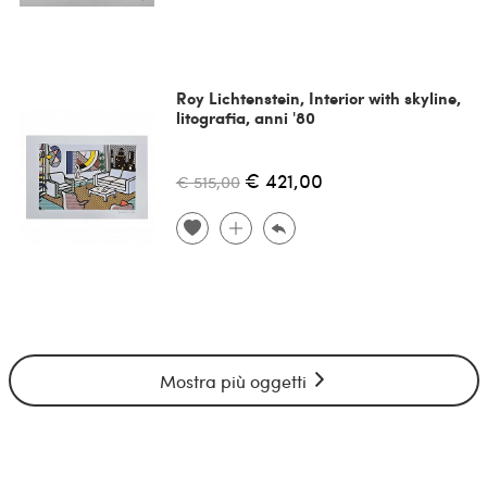
Roy Lichtenstein, Interior with skyline,
litografia, anni '80
€ 421,00
€ 515,00
Mostra più oggetti