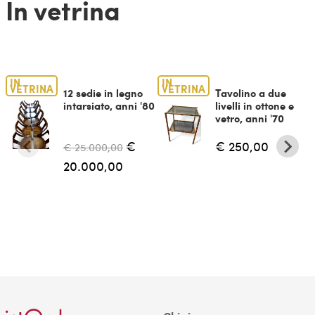
In vetrina
IN
IN
VETRINA
VETRINA
12 sedie in legno
Tavolino a due
intarsiato, anni '80
livelli in ottone e
vetro, anni '70
€
€ 250,00
€ 25.000,00
20.000,00