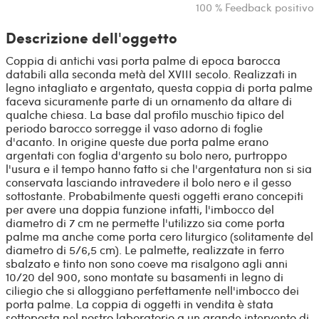
100 % Feedback positivo
Descrizione dell'oggetto
Coppia di antichi vasi porta palme di epoca barocca
databili alla seconda metà del XVIII secolo. Realizzati in
legno intagliato e argentato, questa coppia di porta palme
faceva sicuramente parte di un ornamento da altare di
qualche chiesa. La base dal profilo muschio tipico del
periodo barocco sorregge il vaso adorno di foglie
d'acanto. In origine queste due porta palme erano
argentati con foglia d'argento su bolo nero, purtroppo
l'usura e il tempo hanno fatto si che l'argentatura non si sia
conservata lasciando intravedere il bolo nero e il gesso
sottostante. Probabilmente questi oggetti erano concepiti
per avere una doppia funzione infatti, l'imbocco del
diametro di 7 cm ne permette l'utilizzo sia come porta
palme ma anche come porta cero liturgico (solitamente del
diametro di 5/6,5 cm). Le palmette, realizzate in ferro
sbalzato e tinto non sono coeve ma risalgono agli anni
10/20 del 900, sono montate su basamenti in legno di
ciliegio che si alloggiano perfettamente nell'imbocco dei
porta palme. La coppia di oggetti in vendita è stata
sottoposta nel nostro laboratorio a un grande intervento di