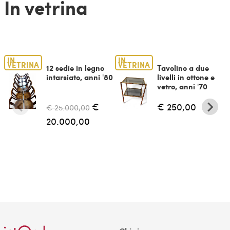
In vetrina
IN
IN
VETRINA
VETRINA
12 sedie in legno
Tavolino a due
intarsiato, anni '80
livelli in ottone e
vetro, anni '70
€
€ 250,00
€ 25.000,00
20.000,00