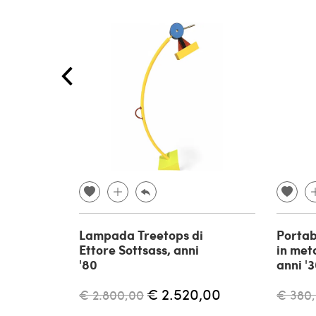
Lampada Treetops di
Portab
Ettore Sottsass, anni
in meta
'80
anni '
€ 2.520,00
€ 2.800,00
€ 380