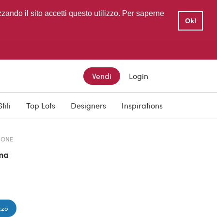
zzando il sito accetti questo utilizzo. Per saperne
Ok!
Vendi
Login
TTO
PREZZO SCONTATO
Stili
Top Lots
Designers
Inspirations
€ 980,00
IONE
ma
zzo