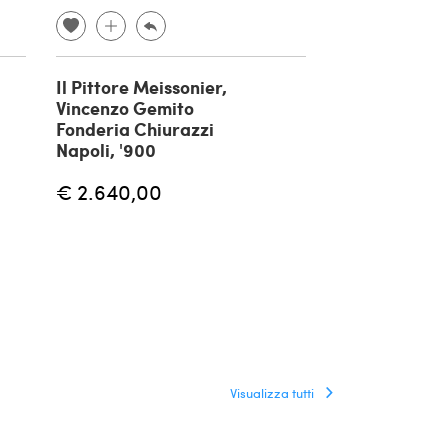
Il Pittore Meissonier,
Pescatorello 
Vincenzo Gemito
in bronzo di 
Fonderia Chiurazzi
Gemito, '900
Napoli, '900
€ 1.180,00
€ 2.640,00
Visualizza tutti