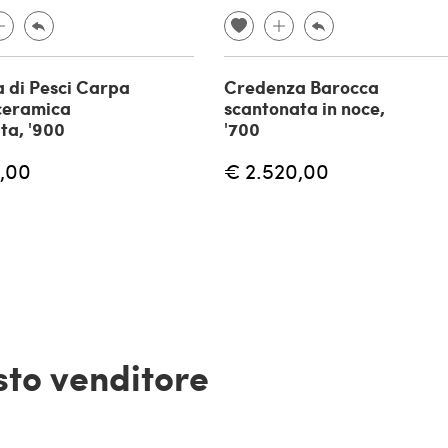
 di Pesci Carpa
Credenza Barocca
 ceramica
scantonata in noce,
ta, '900
'700
,00
€ 2.520,00
esto venditore