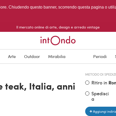
migliore. Chiudendo questo banner, scorrendo questa pagina o utili
Il mercato online di arte, design e arredo vintage
PREZZO DELL'OGGE
Arte
Outdoor
Mirabilia
Periodi
€ 1.400,00
METODO DI SPEDIZ
Ritiro in
Ro
 teak, Italia, anni
Spedisci
a
Aggiungi indiri