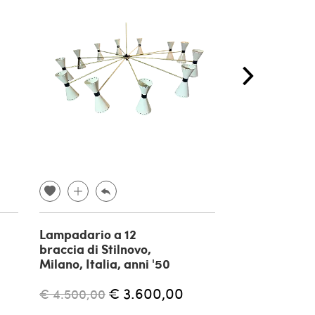
Lampadario a 12
Libreria Dane
braccia di Stilnovo,
Rovere Masse
Milano, Italia, anni '50
Piano Scrittoi
'70
€ 3.600,00
€ 4.500,00
€
€ 2.800,00