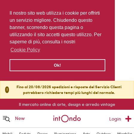
Il nostro sito web utilizza i cookie per offrirti
un servizio migliore. Chiudendo questo
banner, scorrendo questa pagina o
utilizzando il sito accetti questo utilizzo. Per
saperne di più, consulta i nostri
Cookie Policy
Ok!
Fino al 20/08/2026 spedizioni e risposte del Servizio Clienti
!
potrebbero richiedere tempi più lunghi del normale.
Il mercato online di arte, design e arredo vintage
New
Login
Mobili
Sedute
Decor
Illuminazione
Arte
Outdoor
Mirabilia