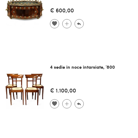
€ 600,00
4 sedie in noce intarsiate, '800
€ 1.100,00