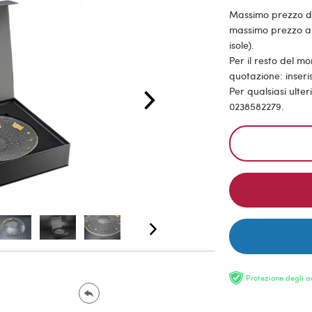
Massimo prezzo di s
massimo prezzo all
isole).
Per il resto del m
quotazione: inseris
Per qualsiasi ulte
0238582279.
Protezione degli a