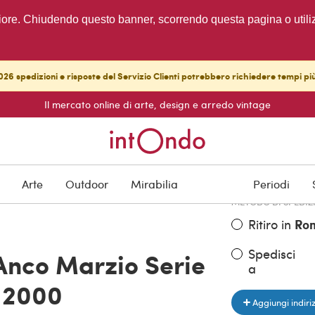
migliore. Chiudendo questo banner, scorrendo questa pagina o utili
26 spedizioni e risposte del Servizio Clienti potrebbero richiedere tempi pi
Il mercato online di arte, design e arredo vintage
PREZZO DELL'OGGE
€ 680,00
Arte
Outdoor
Mirabilia
Periodi
METODO DI SPEDIZ
Ritiro in
Ro
Spedisci
 Anco Marzio Serie
a
i 2000
Aggiungi indiri