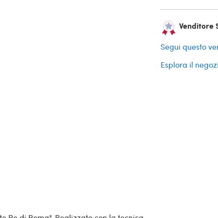
Venditore 
Segui questo ve
Esplora il negoz
te Re di Roma". Realizzato con la tecnica