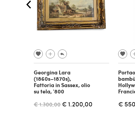
Georgina Lara
Portao
(1860s–1870s),
bambù 
Fattoria in Sassex, olio
Hollyw
su tela, '800
Franci
€ 1.200,00
€ 550
€ 1.300,00