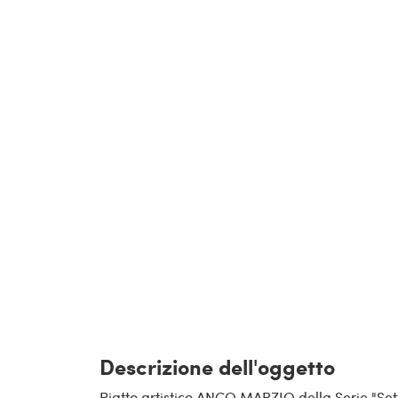
Descrizione dell'oggetto
Piatto artistico ANCO MARZIO della Serie "Set