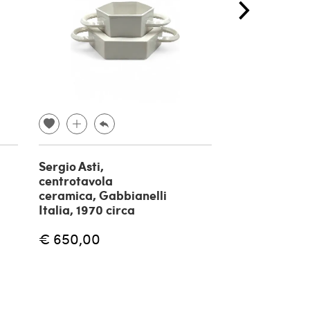
Sergio Asti,
Bhairara, div
centrotavola
buddismo tib
ceramica, Gabbianelli
bronzo, inizio
Italia, 1970 circa
€ 
€ 400,00
€ 650,00