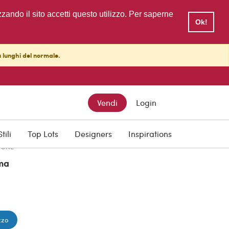
zzando il sito accetti questo utilizzo. Per saperne
Ok!
ù lunghi del normale.
TTO
Vendi
Login
Stili
Top Lots
Designers
Inspirations
IONE
ma
zzo