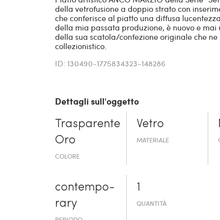
della vetrofusione a doppio strato con inseri
che conferisce al piatto una diffusa lucentezz
della mia passata produzione, è nuovo e mai 
della sua scatola/confezione originale che ne so
collezionistico.
ID: 130490-1775834323-148286
Dettagli sull'oggetto
Trasparente
Vetro
Oro
MATERIALE
COLORE
contempo­
1
rary
QUANTITÀ
PERIODO