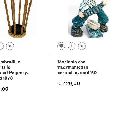
mbrelli in
Marinaio con
stile
fisarmonica in
ood Regency,
ceramica, anni '50
a 1970
€ 420,00
,00