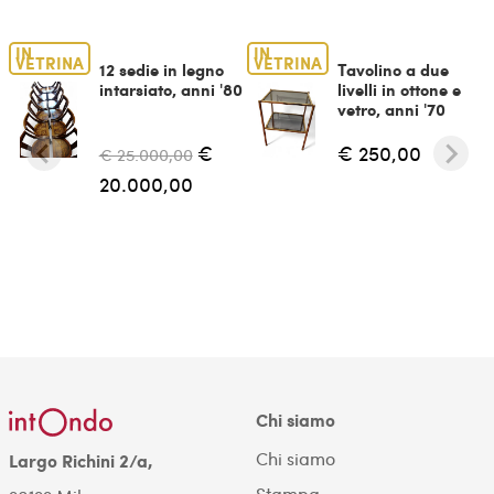
IN
IN
VETRINA
VETRINA
12 sedie in legno
Tavolino a due
intarsiato, anni '80
livelli in ottone e
vetro, anni '70
€
€ 250,00
€ 25.000,00
20.000,00
Chi siamo
Chi siamo
Largo Richini 2/a,
Stampa