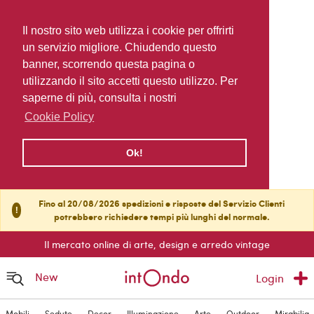
Il nostro sito web utilizza i cookie per offrirti
un servizio migliore. Chiudendo questo
banner, scorrendo questa pagina o
utilizzando il sito accetti questo utilizzo. Per
saperne di più, consulta i nostri
Cookie Policy
Ok!
Fino al 20/08/2026 spedizioni e risposte del Servizio Clienti
!
potrebbero richiedere tempi più lunghi del normale.
Il mercato online di arte, design e arredo vintage
New
Login
Mobili
Sedute
Decor
Illuminazione
Arte
Outdoor
Mirabilia