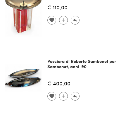
€ 110,00
Pesciera di Roberto Sambonet per
Sambonet, anni '90
€ 400,00