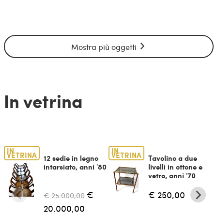
Mostra più oggetti
In vetrina
IN
IN
VETRINA
VETRINA
12 sedie in legno
Tavolino a due
intarsiato, anni '80
livelli in ottone e
vetro, anni '70
€
€ 250,00
€ 25.000,00
20.000,00