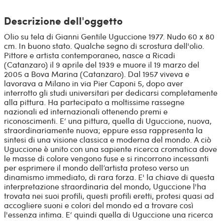
Descrizione dell'oggetto
Olio su tela di Gianni Gentile Uguccione 1977. Nudo 60 x 80
cm. In buono stato. Qualche segno di scrostura dell'olio.
Pittore e artista contemporaneo, nasce a Ricadi
(Catanzaro) il 9 aprile del 1939 e muore il 19 marzo del
2005 a Bova Marina (Catanzaro). Dal 1957 viveva e
lavorava a Milano in via Pier Caponi 5, dopo aver
interrotto gli studi universitari per dedicarsi completamente
alla pittura. Ha partecipato a moltissime rassegne
nazionali ed internazionali ottenendo premi e
riconoscimenti. E‘ una pittura, quella di Uguccione, nuova,
straordinariamente nuova; eppure essa rappresenta la
sintesi di una visione classica e moderna del mondo. A ciò
Uguccione è unito con una sapiente ricerca cromatica dove
le masse di colore vengono fuse e si rincorrono incessanti
per esprimere il mondo dell’artista proteso verso un
dinamismo immediato, di rara forza. E' la chiave di questa
interpretazione straordinaria del mondo, Uguccione l'ha
trovata nei suoi profili, questi profili eretti, protesi quasi ad
accogliere suoni e colori del mondo ed a trovare così
l'essenza intima. E‘ quindi quella di Uguccione una ricerca