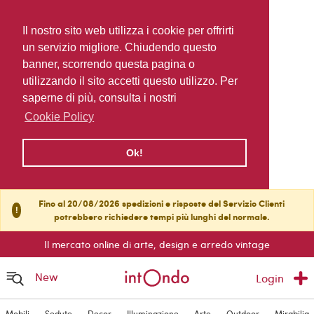
Il nostro sito web utilizza i cookie per offrirti
un servizio migliore. Chiudendo questo
banner, scorrendo questa pagina o
utilizzando il sito accetti questo utilizzo. Per
saperne di più, consulta i nostri
Cookie Policy
Ok!
Fino al 20/08/2026 spedizioni e risposte del Servizio Clienti
!
potrebbero richiedere tempi più lunghi del normale.
Il mercato online di arte, design e arredo vintage
New
Login
Mobili
Sedute
Decor
Illuminazione
Arte
Outdoor
Mirabilia