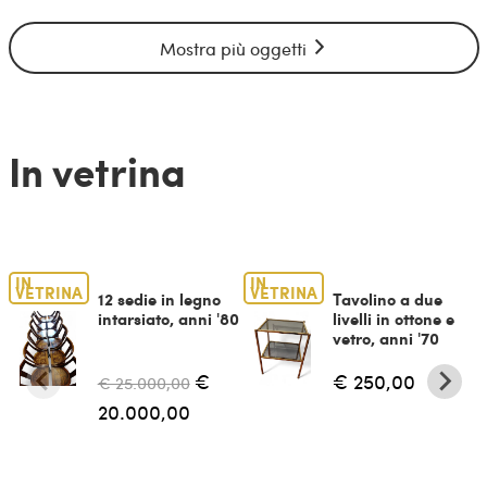
Mostra più oggetti
In vetrina
IN
IN
VETRINA
VETRINA
12 sedie in legno
Tavolino a due
intarsiato, anni '80
livelli in ottone e
vetro, anni '70
€
€ 250,00
€ 25.000,00
20.000,00