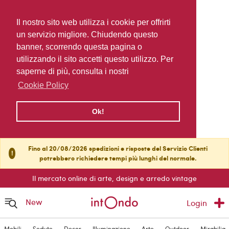
Il nostro sito web utilizza i cookie per offrirti
un servizio migliore. Chiudendo questo
banner, scorrendo questa pagina o
utilizzando il sito accetti questo utilizzo. Per
saperne di più, consulta i nostri
Cookie Policy
Ok!
Fino al 20/08/2026 spedizioni e risposte del Servizio Clienti
!
potrebbero richiedere tempi più lunghi del normale.
Il mercato online di arte, design e arredo vintage
New
Login
Mobili
Sedute
Decor
Illuminazione
Arte
Outdoor
Mirabilia