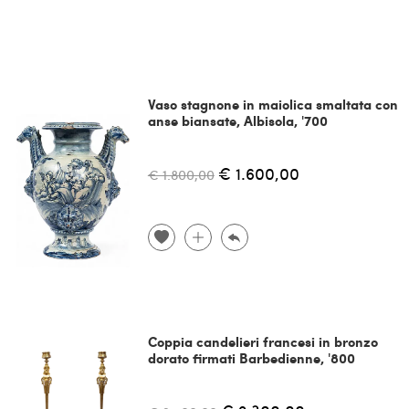
Vaso stagnone in maiolica smaltata con
anse biansate, Albisola, '700
€ 1.600,00
€ 1.800,00
Coppia candelieri francesi in bronzo
dorato firmati Barbedienne, '800