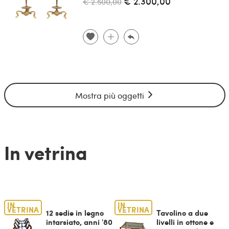
€ 2.300,00
€ 2.500,00
Mostra più oggetti
In vetrina
IN
IN
VETRINA
VETRINA
12 sedie in legno
Tavolino a due
intarsiato, anni '80
livelli in ottone e