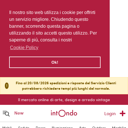
Il nostro sito web utilizza i cookie per offrirti
un servizio migliore. Chiudendo questo
banner, scorrendo questa pagina o
utilizzando il sito accetti questo utilizzo. Per
saperne di più, consulta i nostri
Cookie Policy
Ok!
Fino al 20/08/2026 spedizioni e risposte del Servizio Clienti
!
potrebbero richiedere tempi più lunghi del normale.
Il mercato online di arte, design e arredo vintage
New
Login
Mobili
Sedute
Decor
Illuminazione
Arte
Outdoor
Mirabilia