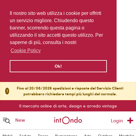
Il nostro sito web utilizza i cookie per offrirti
un servizio migliore. Chiudendo questo
banner, scorrendo questa pagina o
utilizzando il sito accetti questo utilizzo. Per
saperne di più, consulta i nostri
Cookie Policy
Ok!
Fino al 20/08/2026 spedizioni e risposte del Servizio Clienti
!
potrebbero richiedere tempi più lunghi del normale.
Il mercato online di arte, design e arredo vintage
New
Login
Mobili
Sedute
Decor
Illuminazione
Arte
Outdoor
Mirabilia