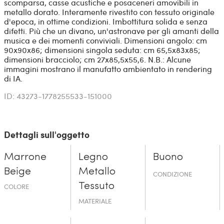
scomparsa, casse acustiche e posaceneri amovibili in
metallo dorato. Interamente rivestito con tessuto originale
d'epoca, in ottime condizioni. Imbottitura solida e senza
difetti. Più che un divano, un'astronave per gli amanti della
musica e dei momenti conviviali. Dimensioni angolo: cm
90x90x86; dimensioni singola seduta: cm 65,5x83x85;
dimensioni bracciolo; cm 27x85,5x55,6. N.B.: Alcune
immagini mostrano il manufatto ambientato in rendering
di IA.
ID: 43273-1778255533-151000
Dettagli sull'oggetto
Marrone
Legno
Buono
Beige
Metallo
CONDIZIONE
Tessuto
COLORE
MATERIALE