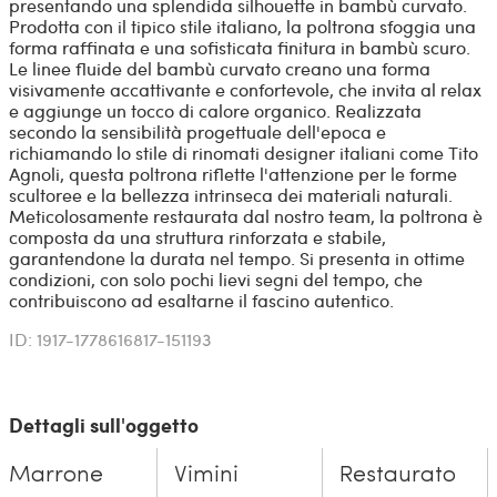
presentando una splendida silhouette in bambù curvato.
Prodotta con il tipico stile italiano, la poltrona sfoggia una
forma raffinata e una sofisticata finitura in bambù scuro.
Le linee fluide del bambù curvato creano una forma
visivamente accattivante e confortevole, che invita al relax
e aggiunge un tocco di calore organico. Realizzata
secondo la sensibilità progettuale dell'epoca e
richiamando lo stile di rinomati designer italiani come Tito
Agnoli, questa poltrona riflette l'attenzione per le forme
scultoree e la bellezza intrinseca dei materiali naturali.
Meticolosamente restaurata dal nostro team, la poltrona è
composta da una struttura rinforzata e stabile,
garantendone la durata nel tempo. Si presenta in ottime
condizioni, con solo pochi lievi segni del tempo, che
contribuiscono ad esaltarne il fascino autentico.
ID: 1917-1778616817-151193
Dettagli sull'oggetto
Marrone
Vimini
Restaurato