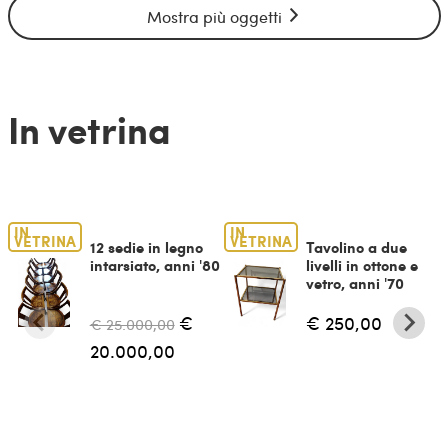
Mostra più oggetti
In vetrina
IN
IN
VETRINA
VETRINA
12 sedie in legno
Tavolino a due
intarsiato, anni '80
livelli in ottone e
vetro, anni '70
€
€ 250,00
€ 25.000,00
20.000,00