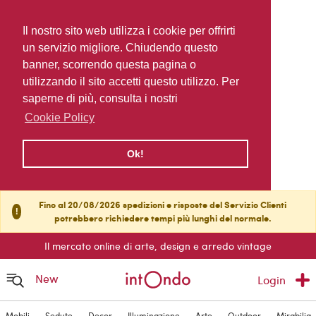
Il nostro sito web utilizza i cookie per offrirti
un servizio migliore. Chiudendo questo
banner, scorrendo questa pagina o
utilizzando il sito accetti questo utilizzo. Per
saperne di più, consulta i nostri
Cookie Policy
Ok!
Fino al 20/08/2026 spedizioni e risposte del Servizio Clienti
!
potrebbero richiedere tempi più lunghi del normale.
Il mercato online di arte, design e arredo vintage
New
Login
Mobili
Sedute
Decor
Illuminazione
Arte
Outdoor
Mirabilia