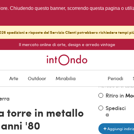
migliore. Chiudendo questo banner, scorrendo questa pagina o utili
26 spedizioni e risposte del Servizio Clienti potrebbero richiedere tempi pi
Il mercato online di arte, design e arredo vintage
PREZZO DELL'OGGE
€ 1.200,00
Arte
Outdoor
Mirabilia
Periodi
METODO DI SPEDIZ
Ritiro in
Mo
erra
Spedisci
 torre in metallo
a
 anni '80
Aggiungi indiri