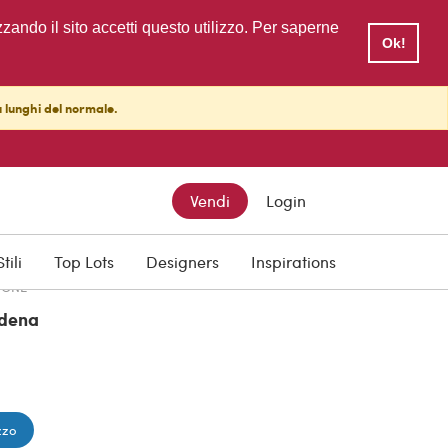
zzando il sito accetti questo utilizzo. Per saperne
Ok!
ù lunghi del normale.
TTO
Vendi
Login
Stili
Top Lots
Designers
Inspirations
IONE
dena
zzo