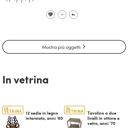
Mostra più oggetti
In vetrina
IN
IN
VETRINA
VETRINA
12 sedie in legno
Tavolino a due
intarsiato, anni '80
livelli in ottone e
vetro, anni '70