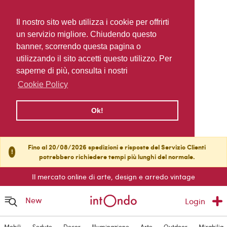
Il nostro sito web utilizza i cookie per offrirti
un servizio migliore. Chiudendo questo
banner, scorrendo questa pagina o
utilizzando il sito accetti questo utilizzo. Per
saperne di più, consulta i nostri
Cookie Policy
Ok!
Fino al 20/08/2026 spedizioni e risposte del Servizio Clienti
!
potrebbero richiedere tempi più lunghi del normale.
Il mercato online di arte, design e arredo vintage
New
Login
Mobili
Sedute
Decor
Illuminazione
Arte
Outdoor
Mirabilia