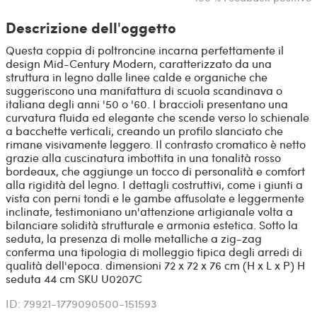
Descrizione dell'oggetto
Questa coppia di poltroncine incarna perfettamente il
design Mid-Century Modern, caratterizzato da una
struttura in legno dalle linee calde e organiche che
suggeriscono una manifattura di scuola scandinava o
italiana degli anni '50 o '60. I braccioli presentano una
curvatura fluida ed elegante che scende verso lo schienale
a bacchette verticali, creando un profilo slanciato che
rimane visivamente leggero. Il contrasto cromatico è netto
grazie alla cuscinatura imbottita in una tonalità rosso
bordeaux, che aggiunge un tocco di personalità e comfort
alla rigidità del legno. I dettagli costruttivi, come i giunti a
vista con perni tondi e le gambe affusolate e leggermente
inclinate, testimoniano un'attenzione artigianale volta a
bilanciare solidità strutturale e armonia estetica. Sotto la
seduta, la presenza di molle metalliche a zig-zag
conferma una tipologia di molleggio tipica degli arredi di
qualità dell'epoca. dimensioni 72 x 72 x 76 cm (H x L x P) H
seduta 44 cm SKU U0207C
ID: 79921-1779090500-151593