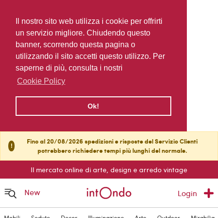
Il nostro sito web utilizza i cookie per offrirti
un servizio migliore. Chiudendo questo
banner, scorrendo questa pagina o
utilizzando il sito accetti questo utilizzo. Per
saperne di più, consulta i nostri
Cookie Policy
Ok!
Fino al 20/08/2026 spedizioni e risposte del Servizio Clienti
!
potrebbero richiedere tempi più lunghi del normale.
Il mercato online di arte, design e arredo vintage
New
Login
Mobili
Sedute
Decor
Illuminazione
Arte
Outdoor
Mirabilia