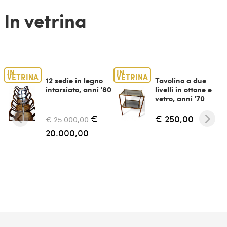
In vetrina
IN
IN
VETRINA
VETRINA
12 sedie in legno
Tavolino a due
intarsiato, anni '80
livelli in ottone e
vetro, anni '70
€
€ 250,00
€ 25.000,00
20.000,00