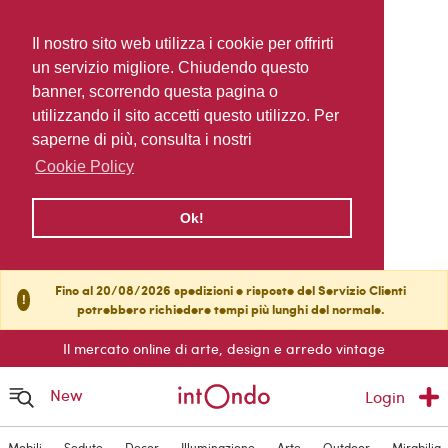
Il nostro sito web utilizza i cookie per offrirti
un servizio migliore. Chiudendo questo
banner, scorrendo questa pagina o
utilizzando il sito accetti questo utilizzo. Per
saperne di più, consulta i nostri
Cookie Policy
Ok!
Fino al 20/08/2026 spedizioni e risposte del Servizio Clienti
!
potrebbero richiedere tempi più lunghi del normale.
Il mercato online di arte, design e arredo vintage
New
Login
Mobili
Sedute
Decor
Illuminazione
Arte
Outdoor
Mirabilia