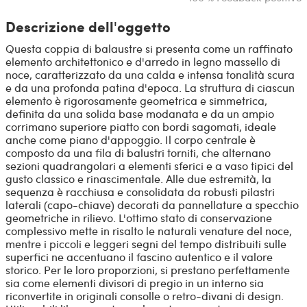
Descrizione dell'oggetto
Questa coppia di balaustre si presenta come un raffinato
elemento architettonico e d'arredo in legno massello di
noce, caratterizzato da una calda e intensa tonalità scura
e da una profonda patina d'epoca. La struttura di ciascun
elemento è rigorosamente geometrica e simmetrica,
definita da una solida base modanata e da un ampio
corrimano superiore piatto con bordi sagomati, ideale
anche come piano d'appoggio. Il corpo centrale è
composto da una fila di balustri torniti, che alternano
sezioni quadrangolari a elementi sferici e a vaso tipici del
gusto classico e rinascimentale. Alle due estremità, la
sequenza è racchiusa e consolidata da robusti pilastri
laterali (capo-chiave) decorati da pannellature a specchio
geometriche in rilievo. L'ottimo stato di conservazione
complessivo mette in risalto le naturali venature del noce,
mentre i piccoli e leggeri segni del tempo distribuiti sulle
superfici ne accentuano il fascino autentico e il valore
storico. Per le loro proporzioni, si prestano perfettamente
sia come elementi divisori di pregio in un interno sia
riconvertite in originali consolle o retro-divani di design.