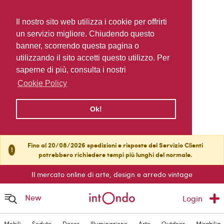
Il nostro sito web utilizza i cookie per offrirti
un servizio migliore. Chiudendo questo
banner, scorrendo questa pagina o
utilizzando il sito accetti questo utilizzo. Per
saperne di più, consulta i nostri
Cookie Policy
Ok!
Fino al 20/08/2026 spedizioni e risposte del Servizio Clienti
!
potrebbero richiedere tempi più lunghi del normale.
Il mercato online di arte, design e arredo vintage
New
Login
Mobili
Sedute
Decor
Illuminazione
Arte
Outdoor
Mirabilia