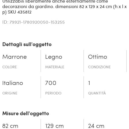
Utilizzabili liberamente anche esternamente come
decorazioni da giardino. dimensioni 82 x 129 x 24 cm (h x l x
p) SKU 435812
ID: 79921-1780920050-153255
Dettagli sull'oggetto
Marrone
Legno
Ottimo
COLORE
MATERIALE
CONDIZIONE
Italiano
700
1
ORIGINE
PERIODO
QUANTITÀ
Misure dell'oggetto
82 cm
129 cm
24 cm