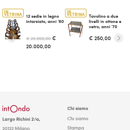
IN
IN
VETRINA
VETRINA
12 sedie in legno
Tavolino a due
intarsiato, anni '80
livelli in ottone e
vetro, anni '70
€
€ 250,00
€ 25.000,00
20.000,00
Chi siamo
Chi siamo
Largo Richini 2/a,
Stampa
20122 Milano.