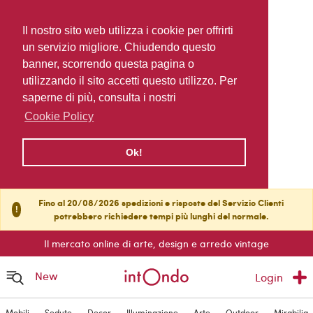
Il nostro sito web utilizza i cookie per offrirti
un servizio migliore. Chiudendo questo
banner, scorrendo questa pagina o
utilizzando il sito accetti questo utilizzo. Per
saperne di più, consulta i nostri
Cookie Policy
Ok!
Fino al 20/08/2026 spedizioni e risposte del Servizio Clienti
!
potrebbero richiedere tempi più lunghi del normale.
Il mercato online di arte, design e arredo vintage
New
Login
Mobili
Sedute
Decor
Illuminazione
Arte
Outdoor
Mirabilia