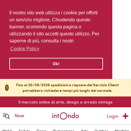
Il nostro sito web utilizza i cookie per offrirti
un servizio migliore. Chiudendo questo
banner, scorrendo questa pagina o
utilizzando il sito accetti questo utilizzo. Per
saperne di più, consulta i nostri
Cookie Policy
Ok!
Fino al 20/08/2026 spedizioni e risposte del Servizio Clienti
!
potrebbero richiedere tempi più lunghi del normale.
Il mercato online di arte, design e arredo vintage
New
Login
Mobili
Sedute
Decor
Illuminazione
Arte
Outdoor
Mirabilia