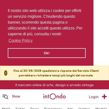
Il nostro sito web utilizza i cookie per offrirti
un servizio migliore. Chiudendo questo
banner, scorrendo questa pagina o
utilizzando il sito accetti questo utilizzo. Per
saperne di più, consulta i nostri
Cookie Policy
Ok!
Fino al 20/08/2026 spedizioni e risposte del Servizio Clienti
!
potrebbero richiedere tempi più lunghi del normale.
Il mercato online di arte, design e arredo vintage
New
Login
Mobili
Sedute
Decor
Illuminazione
Arte
Outdoor
Mirabilia