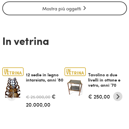
Mostra più oggetti
In vetrina
IN
IN
VETRINA
VETRINA
12 sedie in legno
Tavolino a due
intarsiato, anni '80
livelli in ottone e
vetro, anni '70
€
€ 250,00
€ 25.000,00
20.000,00