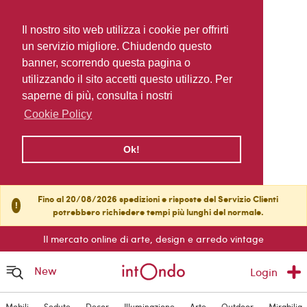
Il nostro sito web utilizza i cookie per offrirti
un servizio migliore. Chiudendo questo
banner, scorrendo questa pagina o
utilizzando il sito accetti questo utilizzo. Per
saperne di più, consulta i nostri
Cookie Policy
Ok!
Fino al 20/08/2026 spedizioni e risposte del Servizio Clienti
!
potrebbero richiedere tempi più lunghi del normale.
Il mercato online di arte, design e arredo vintage
New
Login
Mobili
Sedute
Decor
Illuminazione
Arte
Outdoor
Mirabilia