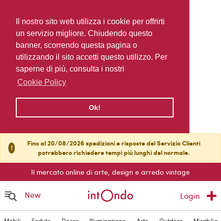
Il nostro sito web utilizza i cookie per offrirti
un servizio migliore. Chiudendo questo
banner, scorrendo questa pagina o
utilizzando il sito accetti questo utilizzo. Per
saperne di più, consulta i nostri
Cookie Policy
Ok!
Fino al 20/08/2026 spedizioni e risposte del Servizio Clienti
!
potrebbero richiedere tempi più lunghi del normale.
Il mercato online di arte, design e arredo vintage
New
Login
Mobili
Sedute
Decor
Illuminazione
Arte
Outdoor
Mirabilia