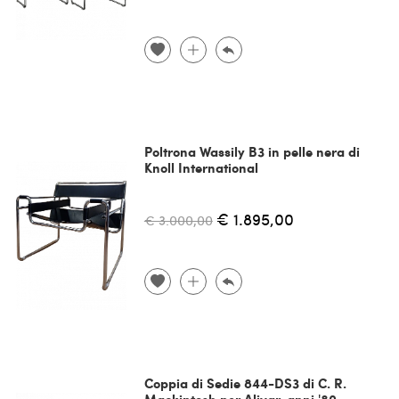
Poltrona Wassily B3 in pelle nera di
Knoll International
€ 1.895,00
€ 3.000,00
Coppia di Sedie 844-DS3 di C. R.
Mackintosh per Alivar, anni '80