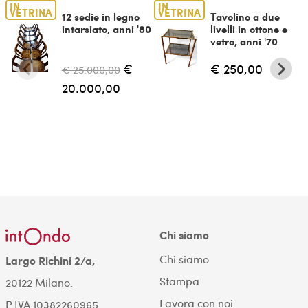
IN
IN
VETRINA
VETRINA
12 sedie in legno
Tavolino a due
intarsiato, anni '80
livelli in ottone e
vetro, anni '70
€
€ 250,00
€ 25.000,00
20.000,00
Chi siamo
Chi siamo
Largo Richini 2/a,
Stampa
20122 Milano.
Lavora con noi
P.IVA 10382260965