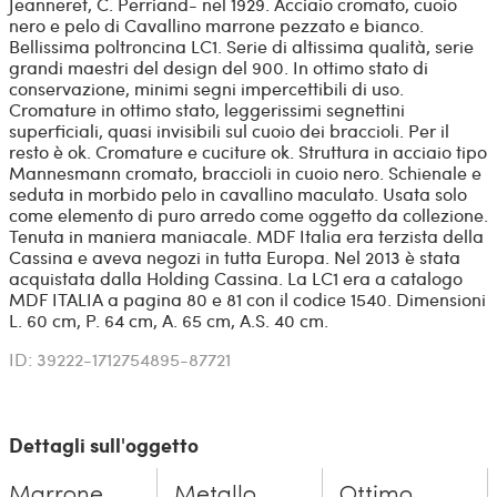
Jeanneret, C. Perriand- nel 1929. Acciaio cromato, cuoio
nero e pelo di Cavallino marrone pezzato e bianco.
Bellissima poltroncina LC1. Serie di altissima qualità, serie
grandi maestri del design del 900. In ottimo stato di
conservazione, minimi segni impercettibili di uso.
Cromature in ottimo stato, leggerissimi segnettini
superficiali, quasi invisibili sul cuoio dei braccioli. Per il
resto è ok. Cromature e cuciture ok. Struttura in acciaio tipo
Mannesmann cromato, braccioli in cuoio nero. Schienale e
seduta in morbido pelo in cavallino maculato. Usata solo
come elemento di puro arredo come oggetto da collezione.
Tenuta in maniera maniacale. MDF Italia era terzista della
Cassina e aveva negozi in tutta Europa. Nel 2013 è stata
acquistata dalla Holding Cassina. La LC1 era a catalogo
MDF ITALIA a pagina 80 e 81 con il codice 1540. Dimensioni
L. 60 cm, P. 64 cm, A. 65 cm, A.S. 40 cm.
ID: 39222-1712754895-87721
Dettagli sull'oggetto
Marrone
Metallo
Ottimo