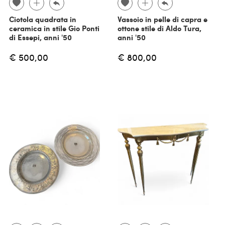
Ciotola quadrata in
Vassoio in pelle di capra e
ceramica in stile Gio Ponti
ottone stile di Aldo Tura,
di Essepi, anni '50
anni '50
€ 500,00
€ 800,00