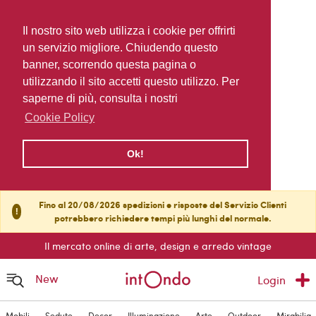
Il nostro sito web utilizza i cookie per offrirti
un servizio migliore. Chiudendo questo
banner, scorrendo questa pagina o
utilizzando il sito accetti questo utilizzo. Per
saperne di più, consulta i nostri
Cookie Policy
Ok!
Fino al 20/08/2026 spedizioni e risposte del Servizio Clienti
!
potrebbero richiedere tempi più lunghi del normale.
Il mercato online di arte, design e arredo vintage
New
Login
Mobili
Sedute
Decor
Illuminazione
Arte
Outdoor
Mirabilia