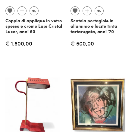
Coppia di applique in vetro
Scatola portagioie in
spesso e cromo Lupi Cristal
alluminio e lucite finta
Luxor, anni 60
tartarugata, anni '70
€ 1.600,00
€ 500,00