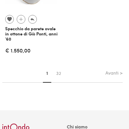
Specchio da parete ovale
in ottone di Giò Ponti, anni
'60
€ 1.550,00
Avanti >
Sei su pagina
1
32
Chi siamo