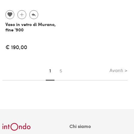
Vaso in vetro di Murano,
fine '900
€ 190,00
Avanti >
Sei su pagina
1
5
Chi siamo