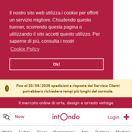
Il nostro sito web utilizza i cookie per offrirti
un servizio migliore. Chiudendo questo
banner, scorrendo questa pagina o
utilizzando il sito accetti questo utilizzo. Per
saperne di più, consulta i nostri
Cookie Policy
Ok!
Fino al 20/08/2026 spedizioni e risposte del Servizio Clienti
!
potrebbero richiedere tempi più lunghi del normale.
Il mercato online di arte, design e arredo vintage
New
Login
Mobili
Sedute
Decor
Illuminazione
Arte
Outdoor
Mirabilia