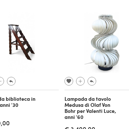
da biblioteca in
Lampada da tavolo
anni '30
Medusa di Olaf Von
Bohr per Valenti Luce,
anni '60
0,00
€ 3.400,00