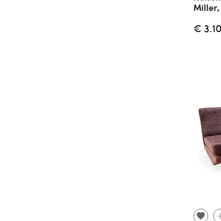
Miller,
€ 3.1