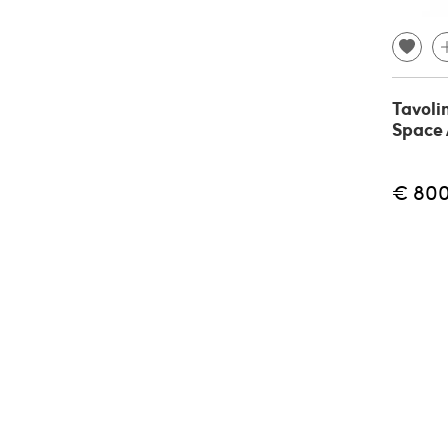
Tavoli
Space 
€ 80