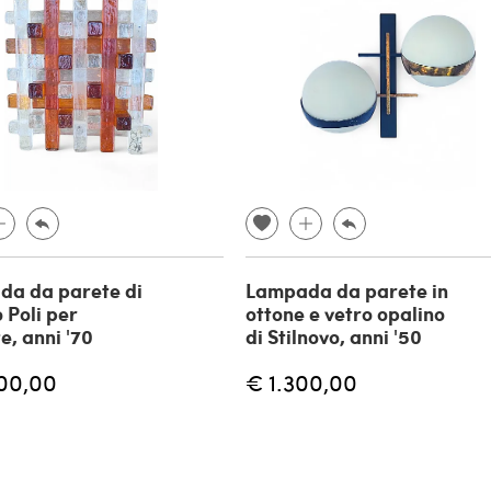
a da parete di
Lampada da parete in
 Poli per
ottone e vetro opalino
e, anni '70
di Stilnovo, anni '50
00,00
€ 1.300,00