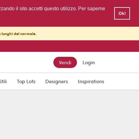
zzando il sito accetti questo utilizzo. Per saperne
Ok!
ù lunghi del normale.
Vendi
Login
Stili
Top Lots
Designers
Inspirations