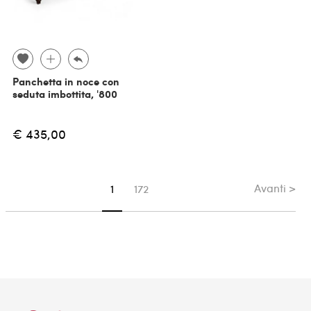
Panchetta in noce con
seduta imbottita, '800
€ 435,00
Avanti >
Sei su pagina
1
172