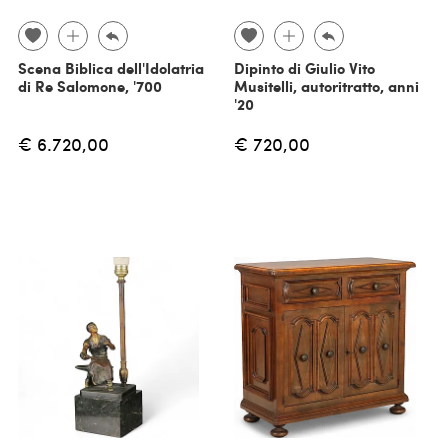
Scena Biblica dell'Idolatria
Dipinto di Giulio Vito
di Re Salomone, '700
Musitelli, autoritratto, anni
'20
€ 6.720,00
€ 720,00