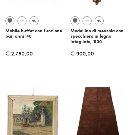
Mobile buffet con funzione
Modellino di mensola con
bar, anni '40
specchiera in legno
intagliato, '800
€ 2.760,00
€ 900,00