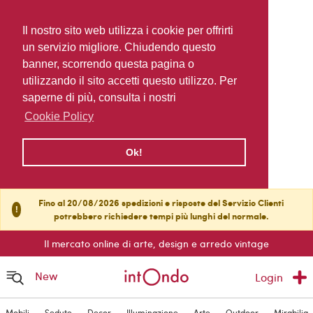
Il nostro sito web utilizza i cookie per offrirti
un servizio migliore. Chiudendo questo
banner, scorrendo questa pagina o
utilizzando il sito accetti questo utilizzo. Per
saperne di più, consulta i nostri
Cookie Policy
Ok!
Fino al 20/08/2026 spedizioni e risposte del Servizio Clienti
!
potrebbero richiedere tempi più lunghi del normale.
Il mercato online di arte, design e arredo vintage
New
Login
Mobili
Sedute
Decor
Illuminazione
Arte
Outdoor
Mirabilia