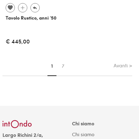
Tavolo Rustico, anni '50
€ 445,00
Avanti >
Sei su pagina
1
7
Chi siamo
Chi siamo
Largo Richini 2/a,